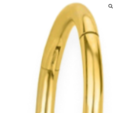
Accessoires
Chèque Cadeau
Crayons sourcils – Powder
Brows
Bijoux W Jewelry
Gold
Silver