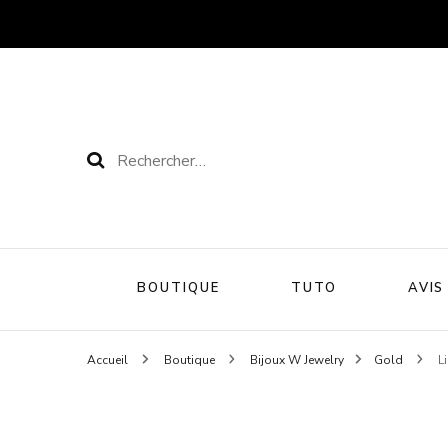
Rechercher :
BOUTIQUE
TUTO
AVIS
Accueil
Boutique
Bijoux W Jewelry
Gold
L
Cils adhésifs
Cils magnétiques