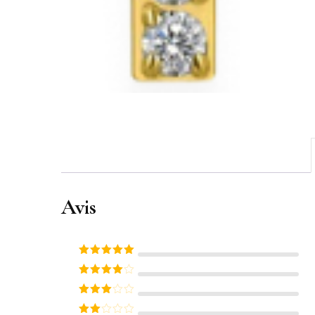
Avis
Note
5
sur
5
Note
4
sur 5
Note
3
sur 5