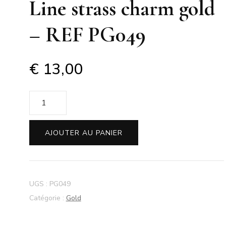
Line strass charm gold
– REF PG049
€
13,00
quantité
de
Line
AJOUTER AU PANIER
strass
charm
gold
-
UGS :
PG049
REF
Catégorie :
Gold
PG049