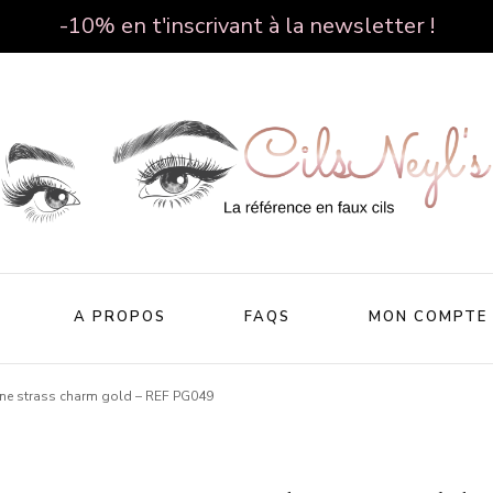
-10% en t'inscrivant à la newsletter !
Cilsneyl's
A PROPOS
FAQS
MON COMPTE
ine strass charm gold – REF PG049