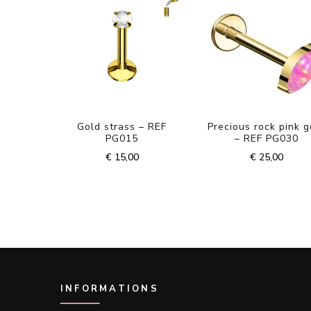
Gold strass – REF
Precious rock pink g
PG015
– REF PG030
€
15,00
€
25,00
INFORMATIONS