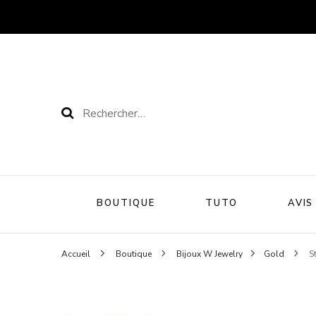
Rechercher :
BOUTIQUE
TUTO
AVIS
Accueil
Boutique
Bijoux W Jewelry
Gold
S
Cils adhésifs
Cils magnétiques