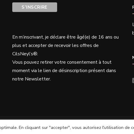
En m’inscrivant, j
e déclare être âgé(e) de 16 ans ou
plus et accepter de recevoir les offres de
CilsNeyl’s®.
Vous pouvez retirer votre consentement à tout
moment via le lien de désinscription présent dans
notre Newsletter.
CilsNeyl's -
CGV
-
Confidentialité
-
Fashion Lifestyle | Développé pa
imale. En cliquant sur "accepter", vous autorisez l'utilisation de 
Confidentialité – Traitement de vos données