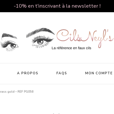
-10% en t'inscrivant à la newsletter !
Cilsneyl's
A PROPOS
FAQS
MON COMPTE
trass gold – REF PG058