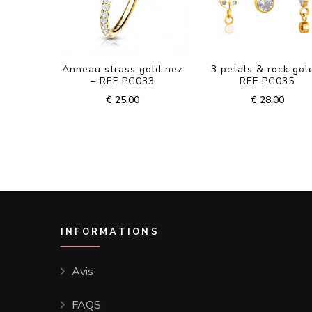
Anneau strass gold nez
3 petals & rock gol
– REF PG033
REF PG035
€
25,00
€
28,00
INFORMATIONS
Avis
FAQS