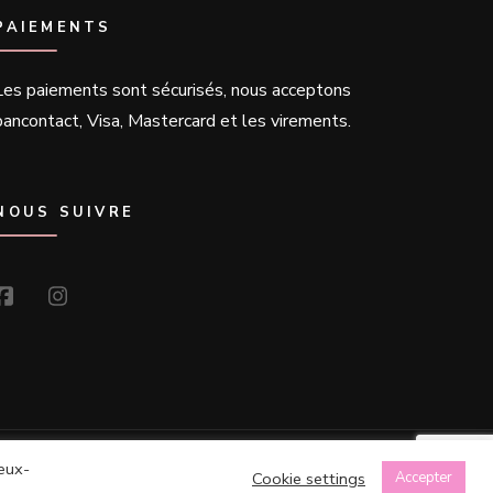
PAIEMENTS
Les paiements sont sécurisés, nous acceptons
bancontact, Visa, Mastercard et les virements.
NOUS SUIVRE
r
Blossom Themes
.Propulsé par
WordPress
.
ceux-
Cookie settings
Accepter