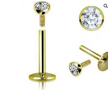
Accessoires
Chèque Cadeau
Crayons sourcils – Powder
Brows
Bijoux W Jewelry
Gold
Silver