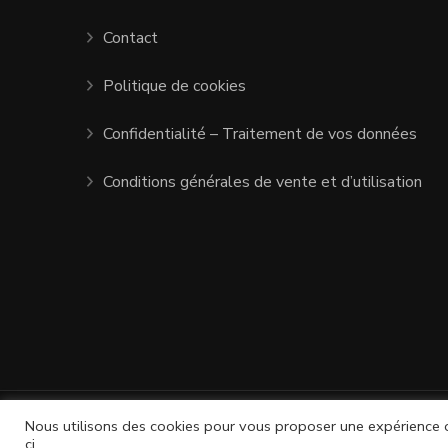
Contact
Politique de cookies
Confidentialité – Traitement de vos données
Conditions générales de vente et d’utilisation
©COPYRIGHT 2020 - Tous Droits Réservés 
Nous utilisons des cookies pour vous proposer une expérience opt
ci.