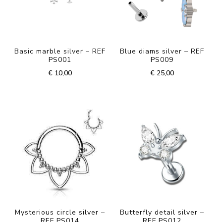
Basic marble silver – REF
Blue diams silver – REF
PS001
PS009
€
10,00
€
25,00
Mysterious circle silver –
Butterfly detail silver –
REF PS014
REF PS012