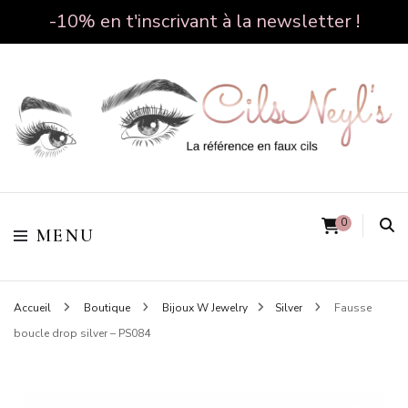
-10% en t'inscrivant à la newsletter !
Cilsneyl's
0
MENU
Accueil
Boutique
Bijoux W Jewelry
Silver
Fausse
boucle drop silver – PS084